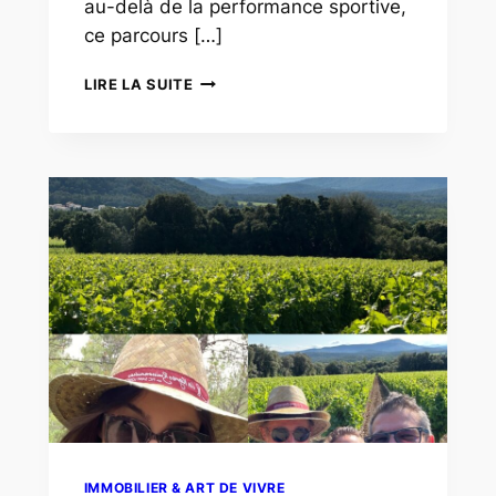
au-delà de la performance sportive,
ce parcours […]
🚴
LIRE LA SUITE
LE
TOUR
DE
FRANCE
2025
TRAVERSE
LA
FRANCE…
ET
LES
DYNAMIQUES
IMMOBILIÈRES
!
IMMOBILIER & ART DE VIVRE