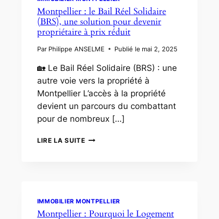
DANS
Montpellier : le Bail Réel Solidaire
UN
(BRS), une solution pour devenir
DOMAINE
propriétaire à prix réduit
D’EXCEPTION
Par
Philippe ANSELME
Publié le
mai 2, 2025
🏡 Le Bail Réel Solidaire (BRS) : une
autre voie vers la propriété à
Montpellier L’accès à la propriété
devient un parcours du combattant
pour de nombreux […]
MONTPELLIER
LIRE LA SUITE
:
LE
BAIL
RÉEL
SOLIDAIRE
(BRS),
IMMOBILIER MONTPELLIER
UNE
Montpellier : Pourquoi le Logement
SOLUTION