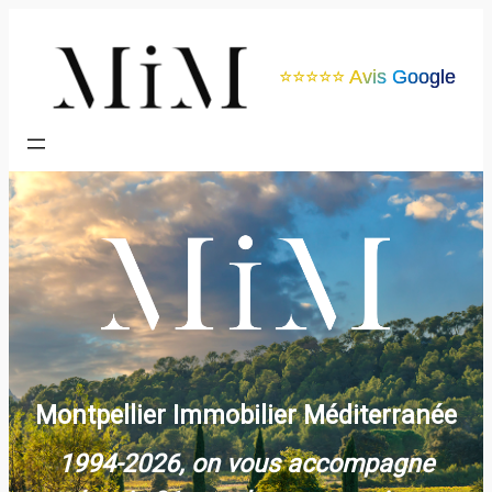
Aller
au
⭐️⭐️⭐️⭐️⭐️ Avis Google
contenu
Montpellier Immobilier Méditerranée
1994-2026, on vous accompagne