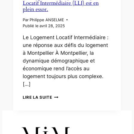
Locatif Intermédiaire (LLI) est en
POUR
plein essor.
DEVENIR
PROPRIÉTAIRE
Par
Philippe ANSELME
À
Publié le
avril 28, 2025
PRIX
RÉDUIT
Le Logement Locatif Intermédiaire :
une réponse aux défis du logement
à Montpellier À Montpellier, la
dynamique démographique et
économique rend l’accès au
logement toujours plus complexe.
[…]
MONTPELLIER
LIRE LA SUITE
:
POURQUOI
LE
LOGEMENT
LOCATIF
INTERMÉDIAIRE