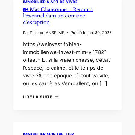
IMMOBILIER & ART DE VIVRE
ET
🏡 Mas Chansonnet : Retour à
ART
l’essentiel dans un domaine
DE
d’exception
VIVRE
SE
Par
Philippe ANSELME
Publié le
mai 30, 2025
RENCONTRENT
AU
https://weinvest.fr/bien-
PIED
immobilier/we-invest-mim-vi1782?
DU
PIC
offset= Et si la vraie richesse, c’était
SAINT-
l’espace, le calme, et le temps de
LOUP
vivre ?À une époque où tout va vite,
où les carrières s’emballent, où […]
🏡
LIRE LA SUITE
MAS
CHANSONNET
:
RETOUR
À
L’ESSENTIEL
IMMOBILIER MONTPELLIER